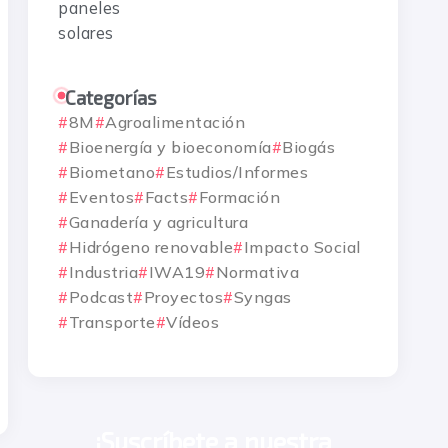
Categorías
8M
Agroalimentación
Bioenergía y bioeconomía
Biogás
Biometano
Estudios/Informes
Eventos
Facts
Formación
Ganadería y agricultura
Hidrógeno renovable
Impacto Social
Industria
IWA19
Normativa
Podcast
Proyectos
Syngas
Transporte
Vídeos
¡Suscríbete a nuestra