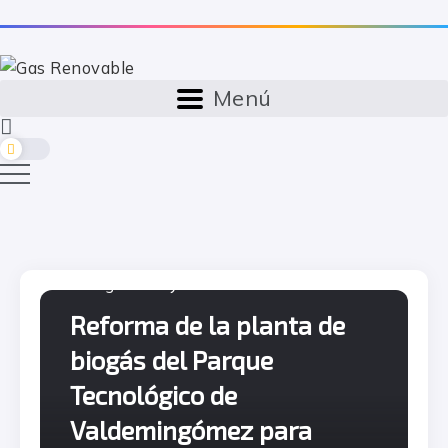
Menú
r
r
Biogás
Proyectos
mes
mes
Reforma de la planta de
biogás del Parque
Tecnológico de
Valdemingómez para