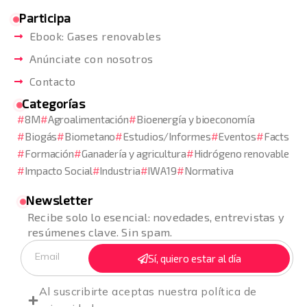
Participa
Ebook: Gases renovables
Anúnciate con nosotros
Contacto
Categorías
8M
Agroalimentación
Bioenergía y bioeconomía
Biogás
Biometano
Estudios/Informes
Eventos
Facts
Formación
Ganadería y agricultura
Hidrógeno renovable
Impacto Social
Industria
IWA19
Normativa
Newsletter
Recibe solo lo esencial: novedades, entrevistas y
resúmenes clave. Sin spam.
Sí, quiero estar al día
Al suscribirte aceptas nuestra
política de