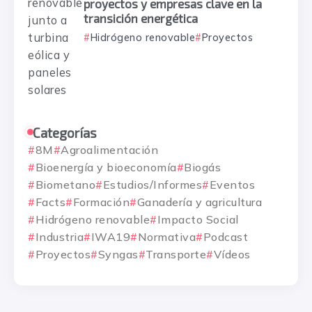
proyectos y empresas clave en la
transición energética
Hidrógeno renovable
Proyectos
Categorías
8M
Agroalimentación
Bioenergía y bioeconomía
Biogás
Biometano
Estudios/Informes
Eventos
Facts
Formación
Ganadería y agricultura
Hidrógeno renovable
Impacto Social
Industria
IWA19
Normativa
Podcast
Proyectos
Syngas
Transporte
Vídeos