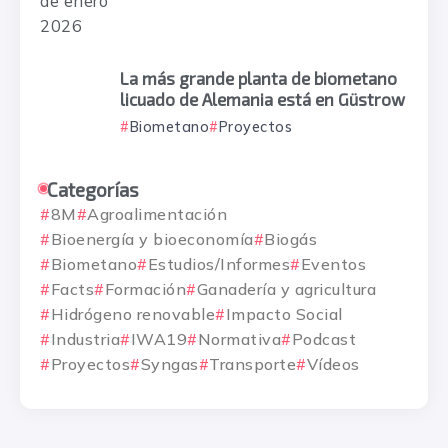
La más grande planta de biometano
licuado de Alemania está en Güstrow
Biometano
Proyectos
Categorías
8M
Agroalimentación
Bioenergía y bioeconomía
Biogás
Biometano
Estudios/Informes
Eventos
Facts
Formación
Ganadería y agricultura
Hidrógeno renovable
Impacto Social
Industria
IWA19
Normativa
Podcast
Proyectos
Syngas
Transporte
Vídeos