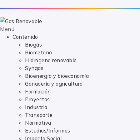
Syngas
Bioenergía y bioeconomía
Ganadería y agricultura
Menú
Formación
Contenido
Proyectos
Biogás
Industria
Biometano
Transporte
Hidrógeno renovable
Normativa
r
r
Syngas
Estudios/Informes
Bioenergía y bioeconomía
Impacto Social
Ganadería y agricultura
Vídeos
Podcast
Formación
mes
mes
Eventos
Proyectos
Acerca de
Industria
Adéntrate en los gases renovables
Transporte
Normativa
Estudios/Informes
Impacto Social