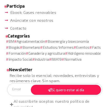
Participa
Ebook: Gases renovables
Anúnciate con nosotros
Contacto
Categorías
8M
Agroalimentación
Bioenergía y bioeconomía
Biogás
Biometano
Estudios/Informes
Eventos
Facts
Formación
Ganadería y agricultura
Hidrógeno renovable
Impacto Social
Industria
IWA19
Normativa
Newsletter
Recibe solo lo esencial: novedades, entrevistas y
resúmenes clave. Sin spam.
Sí, quiero estar al día
Al suscribirte aceptas nuestra
política de