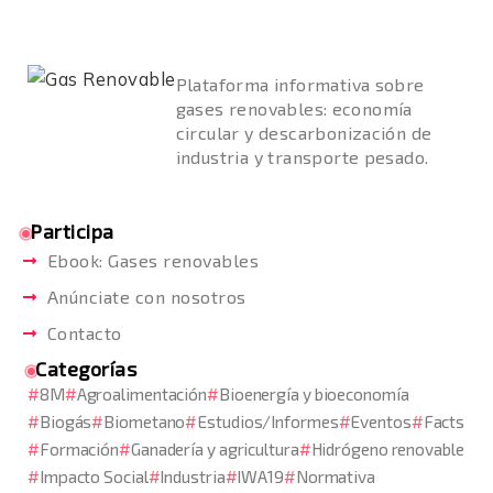
Plataforma informativa sobre
gases renovables: economía
circular y descarbonización de
industria y transporte pesado.
Participa
Ebook: Gases renovables
Anúnciate con nosotros
Contacto
Categorías
8M
Agroalimentación
Bioenergía y bioeconomía
Biogás
Biometano
Estudios/Informes
Eventos
Facts
Formación
Ganadería y agricultura
Hidrógeno renovable
Impacto Social
Industria
IWA19
Normativa