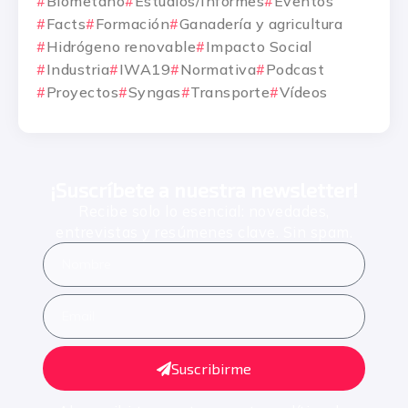
Biometano
Estudios/Informes
Eventos
Facts
Formación
Ganadería y agricultura
Hidrógeno renovable
Impacto Social
Industria
IWA19
Normativa
Podcast
Proyectos
Syngas
Transporte
Vídeos
¡Suscríbete a nuestra newsletter!
Recibe solo lo esencial: novedades,
entrevistas y resúmenes clave. Sin spam.
Suscribirme