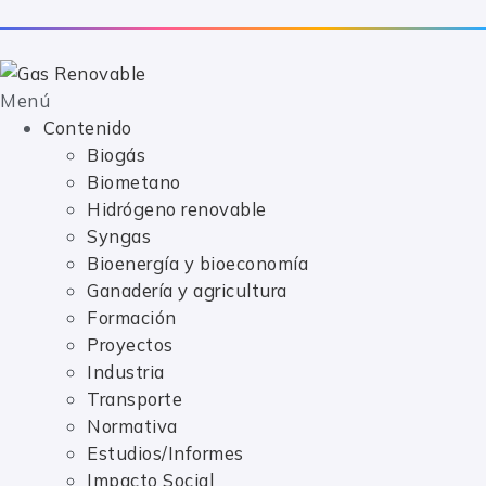
Syngas
Bioenergía y bioeconomía
Ganadería y agricultura
Menú
Formación
Contenido
Proyectos
Biogás
Industria
Biometano
Transporte
Hidrógeno renovable
Normativa
r
r
Syngas
Estudios/Informes
Bioenergía y bioeconomía
Impacto Social
Ganadería y agricultura
Vídeos
Podcast
Formación
mes
mes
Eventos
Proyectos
Acerca de
Industria
Adéntrate en los gases renovables
Transporte
Normativa
Estudios/Informes
Impacto Social