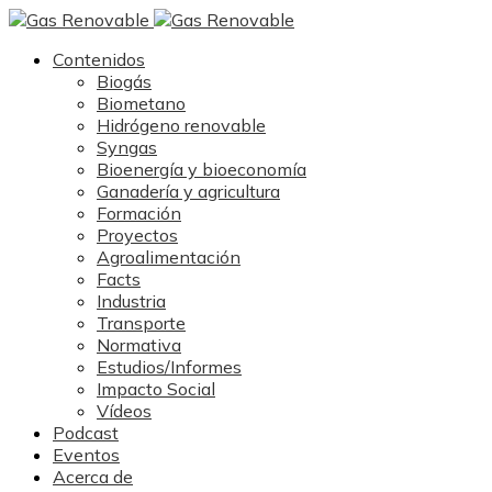
Contenidos
Biogás
Biometano
Hidrógeno renovable
Syngas
Bioenergía y bioeconomía
Ganadería y agricultura
Formación
Proyectos
Agroalimentación
Facts
Industria
Transporte
Normativa
Estudios/Informes
Impacto Social
Vídeos
Podcast
Eventos
Acerca de