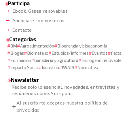
Participa
Ebook: Gases renovables
Anúnciate con nosotros
Contacto
Categorías
8M
Agroalimentación
Bioenergía y bioeconomía
Biogás
Biometano
Estudios/Informes
Eventos
Facts
Formación
Ganadería y agricultura
Hidrógeno renovable
Impacto Social
Industria
IWA19
Normativa
Newsletter
Recibe solo lo esencial: novedades, entrevistas y
resúmenes clave. Sin spam.
Al suscribirte aceptas nuestra
política de
privacidad