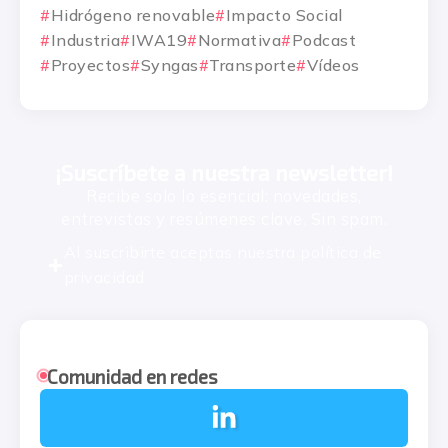
Hidrógeno renovable
Impacto Social
Industria
IWA19
Normativa
Podcast
Proyectos
Syngas
Transporte
Vídeos
¡Suscríbete a nuestra newsletter!
Recibe solo lo esencial: novedades,
entrevistas y resúmenes clave. Sin spam.
Al suscribirte aceptas nuestra
política de
privacidad
Comunidad en redes