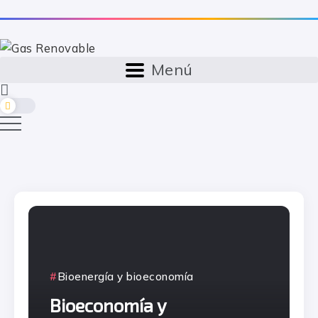
Menú
r
r
mes
mes
Bioenergía y bioeconomía
Bioeconomía y